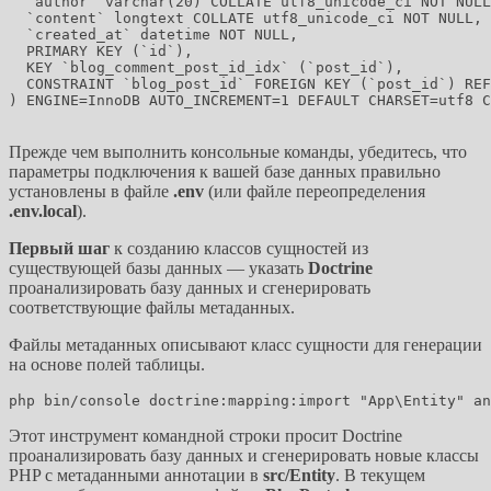
  `author` varchar(20) COLLATE utf8_unicode_ci NOT NULL
  `content` longtext COLLATE utf8_unicode_ci NOT NULL,

  `created_at` datetime NOT NULL,

  PRIMARY KEY (`id`),

  KEY `blog_comment_post_id_idx` (`post_id`),

  CONSTRAINT `blog_post_id` FOREIGN KEY (`post_id`) REF
) ENGINE=InnoDB AUTO_INCREMENT=1 DEFAULT CHARSET=utf8 C
Прежде чем выполнить консольные команды, убедитесь, что
параметры подключения к вашей базе данных правильно
установлены в файле
.env
(или файле переопределения
.env.local
).
Первый шаг
к созданию классов сущностей из
существующей базы данных — указать
Doctrine
проанализировать базу данных и сгенерировать
соответствующие файлы метаданных.
Файлы метаданных описывают класс сущности для генерации
на основе полей таблицы.
Этот инструмент командной строки просит Doctrine
проанализировать базу данных и сгенерировать новые классы
PHP с метаданными аннотации в
src/Entity
. В текущем