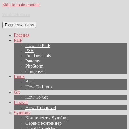
Skip to main content
World-Hello.ru
Toggle navigation
Главная
PHP
How To PHP
PSR
Fundamentals
Patterns
PhpStorm
Composer
Linux
Bash
How To Linux
Git
How To Git
Laravel
How-To Laravel
Symfony
Компоненты Symfony
Сервис-контейнер
Event Dispatcher