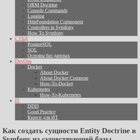
ORM Doctrine
Console Commands
Logging
HttpFoundation Component
Controllers in Symfony
How To Symfony
СУБД
PostgreSQL
SQL
Основы баз данных
DevOps
Docker
About Docker
About Docker Compose
How-To-Docker
Kubernetes
How-To-Kubernetes
IT
DDD
Good Practice
Книги для ИТ
Как создать сущности Entity Doctrine в
Symfony из существующей базы