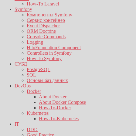
How-To Laravel
Symfony
Компоненты Symfony
Сервис-контейнер
Event Dispatcher
ORM Doctrine
Console Commands
Logging
HttpFoundation Component
Controllers in Symfony
How To Symfony
СУБД
PostgreSQL
SQL
Основы баз данных
DevOps
Docker
About Docker
About Docker Compose
How-To-Docker
Kubernetes
How-To-Kubernetes
IT
DDD
Good Practice