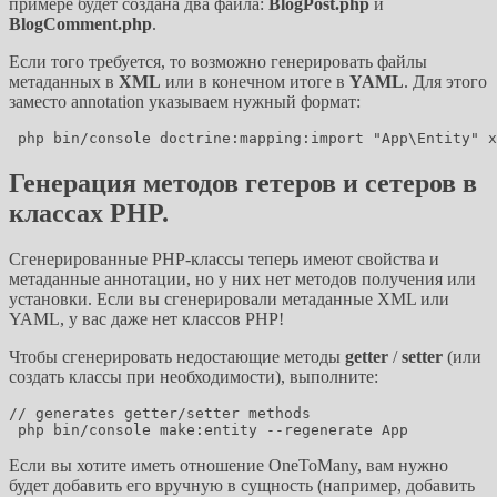
примере будет создана два файла:
BlogPost.php
и
BlogComment.php
.
Если того требуется, то возможно генерировать файлы
метаданных в
XML
или в конечном итоге в
YAML
. Для этого
заместо annotation указываем нужный формат:
Генерация методов гетеров и сетеров в
классах PHP.
Сгенерированные PHP-классы теперь имеют свойства и
метаданные аннотации, но у них нет методов получения или
установки. Если вы сгенерировали метаданные XML или
YAML, у вас даже нет классов PHP!
Чтобы сгенерировать недостающие методы
getter
/
setter
(или
создать классы при необходимости), выполните:
// generates getter/setter methods

Если вы хотите иметь отношение OneToMany, вам нужно
будет добавить его вручную в сущность (например, добавить