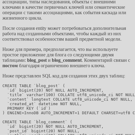
ассоциации, типы наследования, объекты с внешними
ключами в качестве первичных ключей или семантические
операции с такими ассоциациями, как события каскада или
жизненного цикла.
После создания entity может потребоваться дополнительная
работа над созданными объектами, чтобы каждый из них
соответствовал особенностям вашей предметной модели.
Ниже для примера, предполагается, что вы используете
простое приложение для блога со следующими двумя
таблицами:
blog_post
и
blog_comment
. Комментарий связан с
постом
благодаря ограничению внешнего ключа.
Ниже представлен SQL код для создания этих двух таблиц:
CREATE TABLE `blog_post` (

  `id` bigint(20) NOT NULL AUTO_INCREMENT,

  `title` varchar(100) COLLATE utf8_unicode_ci NOT NULL
  `content` longtext COLLATE utf8_unicode_ci NOT NULL,

  `created_at` datetime NOT NULL,

  PRIMARY KEY (`id`)

) ENGINE=InnoDB AUTO_INCREMENT=1 DEFAULT CHARSET=utf8 C
CREATE TABLE `blog_comment` (

  `id` bigint(20) NOT NULL AUTO_INCREMENT,

  `post_id` bigint(20) NOT NULL,
