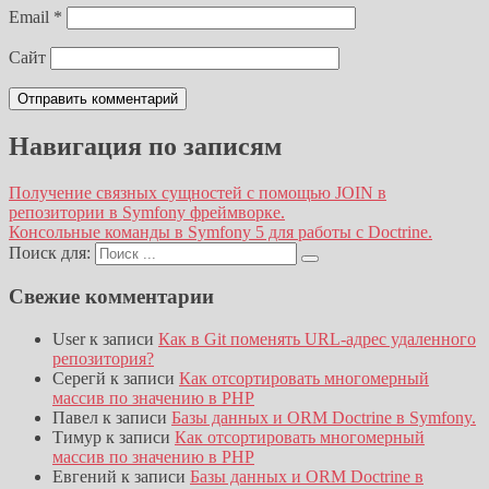
Email
*
Сайт
Навигация по записям
Получение связных сущностей с помощью JOIN в
репозитории в Symfony фреймворке.
Консольные команды в Symfony 5 для работы с Doctrine.
Поиск для:
Свежие комментарии
User
к записи
Как в Git поменять URL-адрес удаленного
репозитория?
Серегй
к записи
Как отсортировать многомерный
массив по значению в PHP
Павел
к записи
Базы данных и ORM Doctrine в Symfony.
Тимур
к записи
Как отсортировать многомерный
массив по значению в PHP
Евгений
к записи
Базы данных и ORM Doctrine в