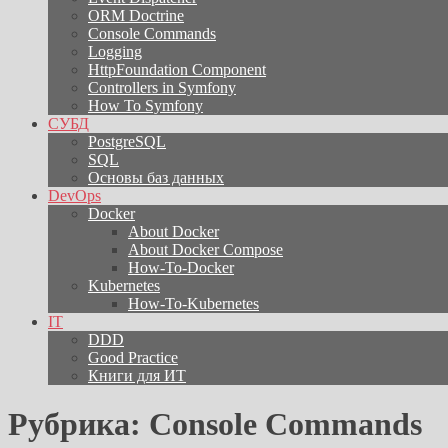
ORM Doctrine
Console Commands
Logging
HttpFoundation Component
Controllers in Symfony
How To Symfony
СУБД
PostgreSQL
SQL
Основы баз данных
DevOps
Docker
About Docker
About Docker Compose
How-To-Docker
Kubernetes
How-To-Kubernetes
IT
DDD
Good Practice
Книги для ИТ
Рубрика:
Console Commands