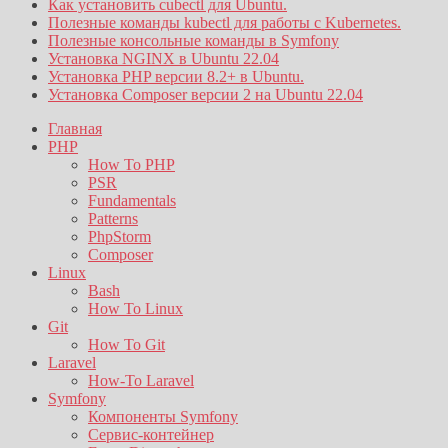
Как установить cubectl для Ubuntu.
Полезные команды kubectl для работы с Kubernetes.
Полезные консольные команды в Symfony
Установка NGINX в Ubuntu 22.04
Установка PHP версии 8.2+ в Ubuntu.
Установка Composer версии 2 на Ubuntu 22.04
Главная
PHP
How To PHP
PSR
Fundamentals
Patterns
PhpStorm
Composer
Linux
Bash
How To Linux
Git
How To Git
Laravel
How-To Laravel
Symfony
Компоненты Symfony
Сервис-контейнер