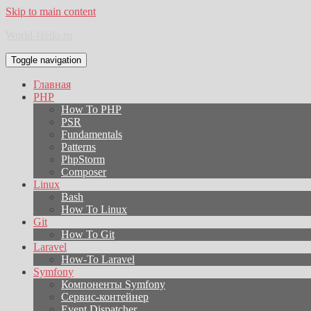
Skip to main content
World-Hello.ru
Toggle navigation
Главная
PHP
How To PHP
PSR
Fundamentals
Patterns
PhpStorm
Composer
Linux
Bash
How To Linux
Git
How To Git
Laravel
How-To Laravel
Symfony
Компоненты Symfony
Сервис-контейнер
Event Dispatcher