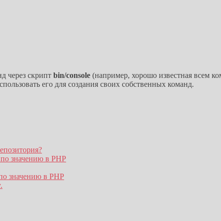
д через скрипт
bin/console
(например, хорошо известная всем ко
спользовать его для создания своих собственных команд.
репозитория?
 по значению в PHP
по значению в PHP
.