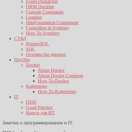
Event Dispatcher
ORM Doctrine
Console Commands
Logging
HttpFoundation Component
Controllers in Symfony
How To Symfony
СУБД
PostgreSQL
SQL
Основы баз данных
DevOps
Docker
About Docker
About Docker Compose
How-To-Docker
Kubernetes
How-To-Kubernetes
IT
DDD
Good Practice
Книги для ИТ
Заметки о программировании и IT.