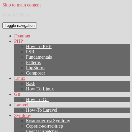
Skip to main content
World-Hello.ru
Toggle navigation
Главная
PHP
How To PHP
PSR
Fundamentals
Patterns
PhpStorm
Composer
Linux
Bash
How To Linux
Git
How To Git
Laravel
How-To Laravel
Symfony
Компоненты Symfony
Сервис-контейнер
Event Dispatcher