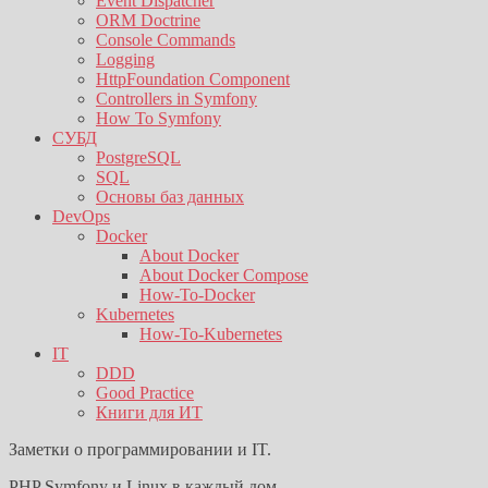
Event Dispatcher
ORM Doctrine
Console Commands
Logging
HttpFoundation Component
Controllers in Symfony
How To Symfony
СУБД
PostgreSQL
SQL
Основы баз данных
DevOps
Docker
About Docker
About Docker Compose
How-To-Docker
Kubernetes
How-To-Kubernetes
IT
DDD
Good Practice
Книги для ИТ
Заметки о программировании и IT.
PHP Symfony и Linux в каждый дом.