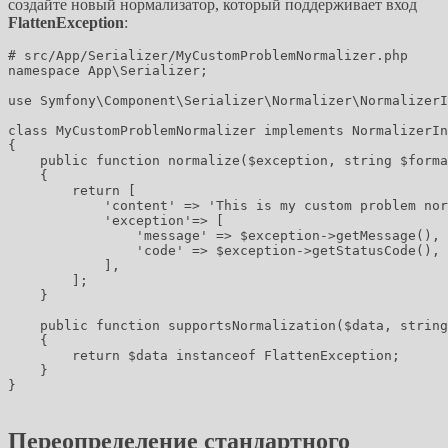
создайте новый нормализатор, который поддерживает вход
FlattenException
:
# src/App/Serializer/MyCustomProblemNormalizer.php

namespace App\Serializer;

use Symfony\Component\Serializer\Normalizer\NormalizerI
class MyCustomProblemNormalizer implements NormalizerIn
{

    public function normalize($exception, string $forma
    {

        return [

            'content' => 'This is my custom problem nor
            'exception'=> [

                'message' => $exception->getMessage(),

                'code' => $exception->getStatusCode(),

            ],

        ];

    }

    public function supportsNormalization($data, string
    {

        return $data instanceof FlattenException;

    }

}

Переопределение стандартного