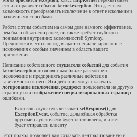
Когда
бросается exception
, класс
HttpKernel
перехватывает
его и отправляет событие
kernel.exception
. Это дает вам
возможность преобразовать исключение в ответ несколькими
различными способами.
Работа с этим событием на самом деле намного эффективнее,
чем было объяснено ранее, но также требует глубокого
понимания внутренних возможностей Symfony.
Предположим, что ваш код выдает специализированные
исключения с особым значением в область вашего
приложения.
Написание собственного
слушателя событий
для события
kernel.exception
позволяет вам ближе рассмотреть
исключение и предпринять различные действия в
зависимости от него. Эти действия могут включать
логирование исключения
,
редирект
пользователя на другую
страницу или
отображение специализированных страниц
с
ошибками.
Если ваш слушатель вызывает
setResponse()
для
ExceptionEvent
, событие, дальнейшая обработка
другими слушателями будет остановлено, и ответ
будет отправлен клиенту.
Этот подход позволяет вам создавать централизованную и