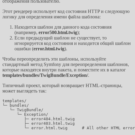
отображения пользователю.
Этот рендерер использует код состояния HTTP и следующую
логику для определения имени файла шаблона:
Находится шаблон для данного кода состояния
(например,
error500.html.twig
);
Если предыдущий шаблон не существует, то
игнорируется код состояния и находится общий шаблон
ошибки (
error.html.twig
).
Чтобы переопределить эти шаблоны, используйте
стандартный метод Symfony для переопределения шаблонов,
которые находятся внутри пакета, и поместите их в каталог
templates/bundles/TwigBundle/Exception/
.
Типичный проект, который возвращает HTML-страницы,
может выглядеть так:
templates/

└─ bundles/

   └─ TwigBundle/

      └─ Exception/

         ├─ error404.html.twig

         ├─ error403.html.twig

         └─ error.html.twig      # All other HTML error