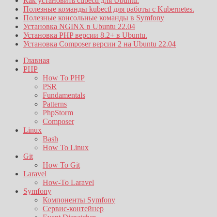
Как установить cubectl для Ubuntu.
Полезные команды kubectl для работы с Kubernetes.
Полезные консольные команды в Symfony
Установка NGINX в Ubuntu 22.04
Установка PHP версии 8.2+ в Ubuntu.
Установка Composer версии 2 на Ubuntu 22.04
Главная
PHP
How To PHP
PSR
Fundamentals
Patterns
PhpStorm
Composer
Linux
Bash
How To Linux
Git
How To Git
Laravel
How-To Laravel
Symfony
Компоненты Symfony
Сервис-контейнер