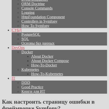
ORM Doctrine
Console Commands
Logging
HttpFoundation Component
Controllers in Symfony
How To Symfony
СУБД
PostgreSQL
SQL
Основы баз данных
DevOps
Docker
About Docker
About Docker Compose
How-To-Docker
Kubernetes
How-To-Kubernetes
IT
DDD
Good Practice
Книги для ИТ
Как настроить страницу ошибки в
фреймворке Symfony?