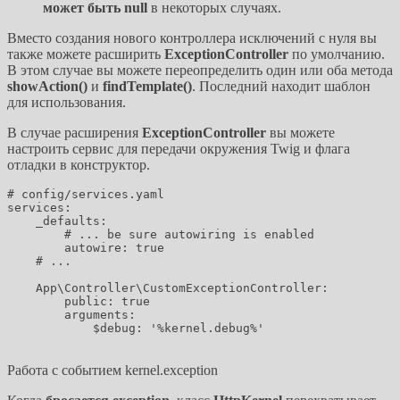
может быть null
в некоторых случаях.
Вместо создания нового контроллера исключений с нуля вы
также можете расширить
ExceptionController
по умолчанию.
В этом случае вы можете переопределить один или оба метода
showAction()
и
findTemplate()
. Последний находит шаблон
для использования.
В случае расширения
ExceptionController
вы можете
настроить сервис для передачи окружения Twig и флага
отладки в конструктор.
# config/services.yaml

services:

    _defaults:

        # ... be sure autowiring is enabled

        autowire: true

    # ...

    App\Controller\CustomExceptionController:

        public: true

        arguments:

            $debug: '%kernel.debug%'

Работа с событием kernel.exception