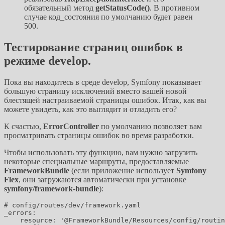
обязательный метод
getStatusCode()
. В противном
случае код_состояния по умолчанию будет равен
500.
Тестирование страниц ошибок в
режиме develop.
Пока вы находитесь в среде develop, Symfony показывает
большую страницу исключений вместо вашей новой
блестящей настраиваемой страницы ошибок. Итак, как вы
можете увидеть, как это выглядит и отладить его?
К счастью,
ErrorController
по умолчанию позволяет вам
просматривать страницы ошибок во время разработки.
Чтобы использовать эту функцию, вам нужно загрузить
некоторые специальные маршруты, предоставляемые
FrameworkBundle
(если приложение использует
Symfony
Flex
, они загружаются автоматически при установке
symfony/framework-bundle
):
# config/routes/dev/framework.yaml

_errors:

    resource: '@FrameworkBundle/Resources/config/routin