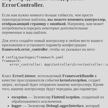
ErrorController.
Если вам нужно немного больше гибкости, чем просто
переопределение шаблона,
вы можете изменить контроллер,
отображающий страницу с ошибкой
. Например, вам может
потребоваться передать некоторые дополнительные
переменные в ваш шаблон.
Для этого создайте новый контроллер в любом месте вашего
приложения и установите параметр конфигурации
framework.error_controller
, чтобы он указывал на него:
# config/packages/framework.yaml

framework:

    error_controller: App\Controller\ErrorController::s
Класс
ErrorListener
, используемый
FrameworkBundle
в
качестве прослушивателя события
kernel.exception
, создает
запрос, который будет отправлен вашему контроллеру. Кроме
того, вашему контроллеру будут переданы два параметра:
exception
— Экземпляр
FlattenException
, созданный из
обрабатываемого исключения.
logger
— Экземпляр
DebugLoggerInterface
, который