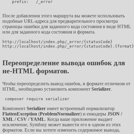
    prefix:   /_error

После добавления этого маршрута вы можете использовать
подобные URL-адреса для предварительного просмотра
страницы ошибки для заданного кода состояния в виде HTML
или для заданного кода состояния и формата.
http://localhost/index.php/_error/{statusCode}

http://localhost/index.php/_error/{statusCode}.{format}

Переопределение вывода ошибок для
не-HTML форматов.
Чтобы переопределить вывод ошибок, в формате отличном от
HTML, необходимо установить компонент
Serializer
.
Компонент
Serializer
имеет встроенный нормализатор
FlattenException
(
ProblemNormalizer
) и енкодеры
JSON /
XML / CSV / YAML
. Когда ваше приложение выдает
исключение, Symfony может вывести его в одном из этих
форматов. Если вы хотите изменить содержимое вывода,