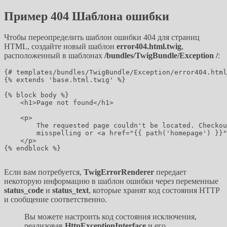
Пример 404 Шаблона ошибки
Чтобы переопределить шаблон ошибки 404 для страниц
HTML, создайте новый шаблон
error404.html.twig
,
расположенный в шаблонах
/bundles/TwigBundle/Exception /
:
{# templates/bundles/TwigBundle/Exception/error404.html
{% extends 'base.html.twig' %}

{% block body %}

    <h1>Page not found</h1>

    <p>

        The requested page couldn't be located. Checkou
        misspelling or <a href="{{ path('homepage') }}"
    </p>

{% endblock %}

Если вам потребуется,
TwigErrorRenderer
передает
некоторую информацию в шаблон ошибки через переменные
status_code
и
status_text
, которые хранят код состояния HTTP
и сообщение соответственно.
Вы можете настроить код состояния исключения,
реализовав
HttpExceptionInterface
и его