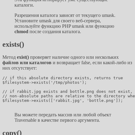
каталоги.
Разрешения каталога зависят от текущего umask.
Установите umask для своего веб-сервера,
используйте функцию PHP umask или функцию
chmod
после создания каталога.
exists()
Метод
exist()
проверяет наличие одного или нескольких
файлов или каталогов
и возвращает false, если какой-либо из
них отсутствует:
// if this absolute directory exists, returns true

$filesystem->exists('/tmp/photos');

// if rabbit.jpg exists and bottle.png does not exist, 
// non-absolute paths are relative to the directory whe
$filesystem->exists(['rabbit.jpg', 'bottle.png']);

Вы можете передать массив или любой объект
Traversable в качестве первого аргумента.
copy()