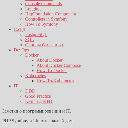
Console Commands
Logging
HttpFoundation Component
Controllers in Symfony
How To Symfony
СУБД
PostgreSQL
SQL
Основы баз данных
DevOps
Docker
About Docker
About Docker Compose
How-To-Docker
Kubernetes
How-To-Kubernetes
IT
DDD
Good Practice
Книги для ИТ
Заметки о программировании и IT.
PHP Symfony и Linux в каждый дом.