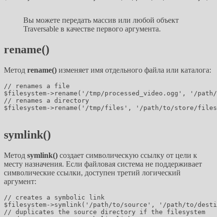
Вы можете передать массив или любой объект
Traversable в качестве первого аргумента.
rename()
Метод
rename()
изменяет имя отдельного файла или каталога:
// renames a file

$filesystem->rename('/tmp/processed_video.ogg', '/path/
// renames a directory

$filesystem->rename('/tmp/files', '/path/to/store/files
symlink()
Метод
symlink()
создает символическую ссылку от цели к
месту назначения. Если файловая система не поддерживает
символические ссылки, доступен третий логический
аргумент:
// creates a symbolic link

$filesystem->symlink('/path/to/source', '/path/to/desti
// duplicates the source directory if the filesystem
