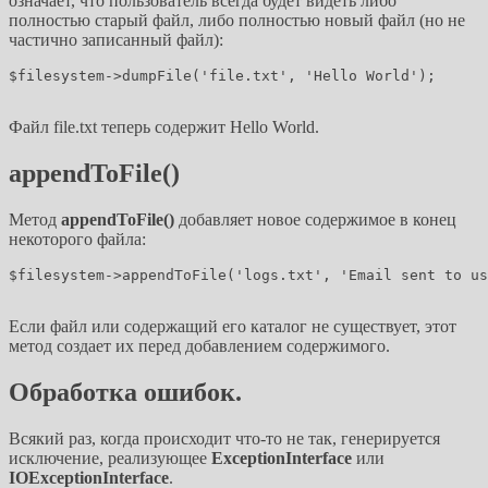
означает, что пользователь всегда будет видеть либо
полностью старый файл, либо полностью новый файл (но не
частично записанный файл):
$filesystem->dumpFile('file.txt', 'Hello World');

Файл file.txt теперь содержит Hello World.
appendToFile()
Метод
appendToFile()
добавляет новое содержимое в конец
некоторого файла:
$filesystem->appendToFile('logs.txt', 'Email sent to us
Если файл или содержащий его каталог не существует, этот
метод создает их перед добавлением содержимого.
Обработка ошибок.
Всякий раз, когда происходит что-то не так, генерируется
исключение, реализующее
ExceptionInterface
или
IOExceptionInterface
.