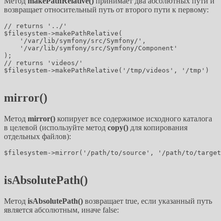
Метод
makePathRelative()
принимает два абсолютных пути и
возвращает относительный путь от второго пути к первому:
// returns '../'

$filesystem->makePathRelative(

    '/var/lib/symfony/src/Symfony/',

    '/var/lib/symfony/src/Symfony/Component'

);

// returns 'videos/'

$filesystem->makePathRelative('/tmp/videos', '/tmp')

mirror()
Метод
mirror()
копирует все содержимое исходного каталога
в целевой (используйте метод
copy()
для копирования
отдельных файлов):
$filesystem->mirror('/path/to/source', '/path/to/target
isAbsolutePath()
Метод
isAbsolutePath()
возвращает true, если указанный путь
является абсолютным, иначе false: