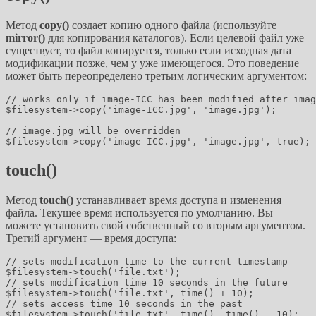
Метод
copy()
создает копию одного файла (используйте
mirror()
для копирования каталогов). Если целевой файл уже
существует, то файл копируется, только если исходная дата
модификации позже, чем у уже имеющегося. Это поведение
может быть переопределено третьим логическим аргументом:
// works only if image-ICC has been modified after imag
$filesystem->copy('image-ICC.jpg', 'image.jpg');

// image.jpg will be overridden

touch()
Метод
touch()
устанавливает время доступа и изменения
файла. Текущее время используется по умолчанию. Вы
можете установить свой собственный со вторым аргументом.
Третий аргумент — время доступа:
// sets modification time to the current timestamp

$filesystem->touch('file.txt');

// sets modification time 10 seconds in the future

$filesystem->touch('file.txt', time() + 10);

// sets access time 10 seconds in the past
