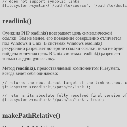
// does not support symbolic links

$filesystem->symlink('/path/to/source', '/path/to/desti
readlink()
Функция PHP readlink() возвращает цель символической
ссылки. Тем не менее, его поведение совершенно отличается
под Windows и Unix. В системах Windows readlink()
рекурсивно разрешает дочерние ссылки ссылки, пока не будет
найдена конечная цель. В Unix-системах readlink() разрешает
только следующую ссылку.
Метод
readlink()
, предоставляемый компонентом Filesystem,
всегда ведет себя одинаково:
// returns the next direct target of the link without c
$filesystem->readlink('/path/to/link');

// returns its absolute fully resolved final version of
$filesystem->readlink('/path/to/link', true);

makePathRelative()