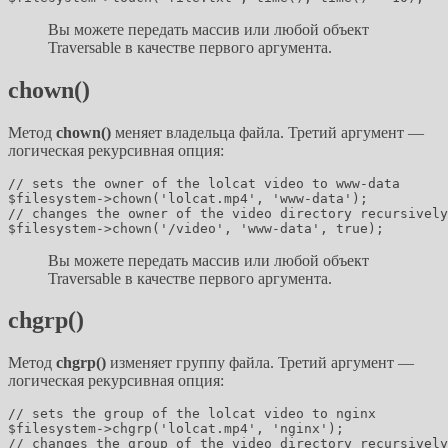
Вы можете передать массив или любой объект
Traversable в качестве первого аргумента.
chown()
Метод
chown()
меняет владельца файла. Третий аргумент —
логическая рекурсивная опция:
// sets the owner of the lolcat video to www-data

$filesystem->chown('lolcat.mp4', 'www-data');

// changes the owner of the video directory recursively

Вы можете передать массив или любой объект
Traversable в качестве первого аргумента.
chgrp()
Метод
chgrp()
изменяет группу файла. Третий аргумент —
логическая рекурсивная опция:
// sets the group of the lolcat video to nginx

$filesystem->chgrp('lolcat.mp4', 'nginx');

// changes the group of the video directory recursively
