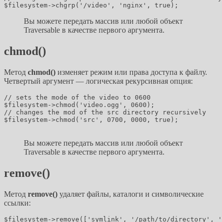
Вы можете передать массив или любой объект
Traversable в качестве первого аргумента.
chmod()
Метод
chmod()
изменяет режим или права доступа к файлу.
Четвертый аргумент — логическая рекурсивная опция:
// sets the mode of the video to 0600

$filesystem->chmod('video.ogg', 0600);

// changes the mod of the src directory recursively

$filesystem->chmod('src', 0700, 0000, true);

Вы можете передать массив или любой объект
Traversable в качестве первого аргумента.
remove()
Метод
remove()
удаляет файлы, каталоги и символические
ссылки:
$filesystem->remove(['symlink', '/path/to/directory', '