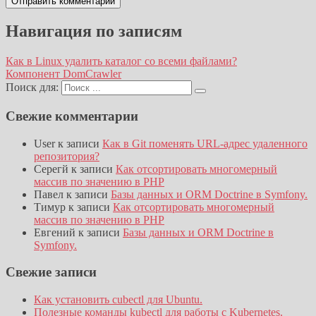
Навигация по записям
Как в Linux удалить каталог со всеми файлами?
Компонент DomCrawler
Поиск для:
Свежие комментарии
User
к записи
Как в Git поменять URL-адрес удаленного
репозитория?
Серегй
к записи
Как отсортировать многомерный
массив по значению в PHP
Павел
к записи
Базы данных и ORM Doctrine в Symfony.
Тимур
к записи
Как отсортировать многомерный
массив по значению в PHP
Евгений
к записи
Базы данных и ORM Doctrine в
Symfony.
Свежие записи
Как установить cubectl для Ubuntu.
Полезные команды kubectl для работы с Kubernetes.