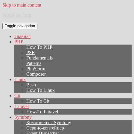
Skip to main content
World-Hello.ru
Toggle navigation
Главная
PHP
How To PHP
PSR
Fundamentals
Patterns
PhpStorm
Composer
Linux
Bash
How To Linux
Git
How To Git
Laravel
How-To Laravel
Symfony
Компоненты Symfony
Сервис-контейнер
Event Dispatcher