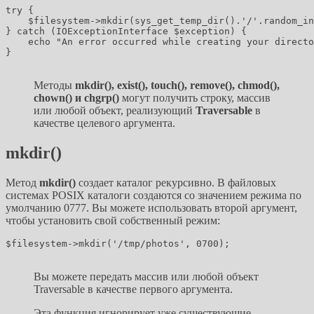
try {

    $filesystem->mkdir(sys_get_temp_dir().'/'.random_in
} catch (IOExceptionInterface $exception) {

    echo "An error occurred while creating your directo
}

Методы
mkdir(), exist(), touch(), remove(), chmod(),
chown() и chgrp()
могут получить строку, массив
или любой объект, реализующий
Traversable
в
качестве целевого аргумента.
mkdir()
Метод
mkdir()
создает каталог рекурсивно. В файловых
системах POSIX каталоги создаются со значением режима по
умолчанию 0777. Вы можете использовать второй аргумент,
чтобы установить свой собственный режим:
$filesystem->mkdir('/tmp/photos', 0700);

Вы можете передать массив или любой объект
Traversable в качестве первого аргумента.
Эта функция игнорирует уже существующие