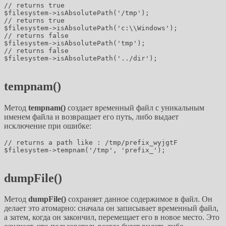
// returns true

$filesystem->isAbsolutePath('/tmp');

// returns true

$filesystem->isAbsolutePath('c:\\Windows');

// returns false

$filesystem->isAbsolutePath('tmp');

// returns false

$filesystem->isAbsolutePath('../dir');

tempnam()
Метод
tempnam()
создает временный файл с уникальным
именем файла и возвращает его путь, либо выдает
исключение при ошибке:
// returns a path like : /tmp/prefix_wyjgtF

$filesystem->tempnam('/tmp', 'prefix_');

dumpFile()
Метод
dumpFile()
сохраняет данное содержимое в файл. Он
делает это атомарно: сначала он записывает временный файл,
а затем, когда он закончил, перемещает его в новое место. Это