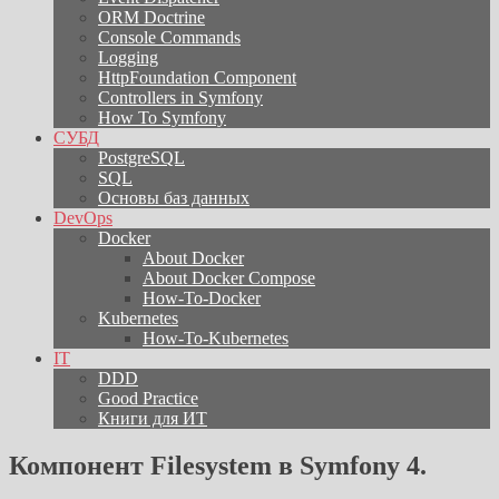
ORM Doctrine
Console Commands
Logging
HttpFoundation Component
Controllers in Symfony
How To Symfony
СУБД
PostgreSQL
SQL
Основы баз данных
DevOps
Docker
About Docker
About Docker Compose
How-To-Docker
Kubernetes
How-To-Kubernetes
IT
DDD
Good Practice
Книги для ИТ
Компонент Filesystem в Symfony 4.