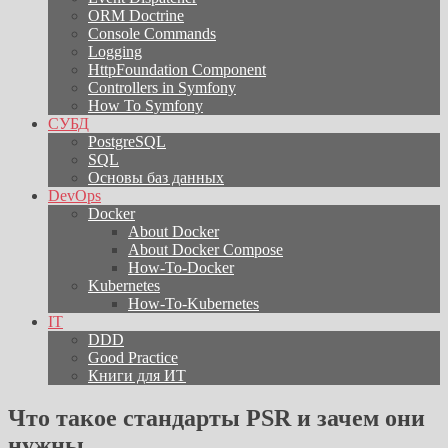
ORM Doctrine
Console Commands
Logging
HttpFoundation Component
Controllers in Symfony
How To Symfony
СУБД
PostgreSQL
SQL
Основы баз данных
DevOps
Docker
About Docker
About Docker Compose
How-To-Docker
Kubernetes
How-To-Kubernetes
IT
DDD
Good Practice
Книги для ИТ
Что такое стандарты PSR и зачем они
нужны.