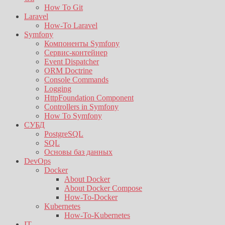
How To Git
Laravel
How-To Laravel
Symfony
Компоненты Symfony
Сервис-контейнер
Event Dispatcher
ORM Doctrine
Console Commands
Logging
HttpFoundation Component
Controllers in Symfony
How To Symfony
СУБД
PostgreSQL
SQL
Основы баз данных
DevOps
Docker
About Docker
About Docker Compose
How-To-Docker
Kubernetes
How-To-Kubernetes
IT