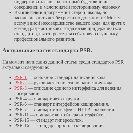
поддерживать ваш код, который будет явно не
совершенен и малопонятен постороннему человеку.
Вы
опытный
программист старой школы, но
засиделись пять лет без роста по должности? Может
всему виной несовершенство вашего кода, для других
команд разработчиков? Тогда начав придерживаться
стандартов, вы откроете для себя новую ступеньку
профессионального развития.
Актуальные части стандарта PSR.
На момент написания данной статьи среди стандартов PSR
актуальны следующие:
PSR-1
— основной стандарт написания кода.
PSR-2
— руководство по стилю написания кода.
PSR-3
— описание единого интерфейса для ведения
логирования.
PSR-4 — стандарт автозагрузки.
PSR-6 — стандарт интерфейсов кеширования.
PSR-7 — стандарт интерфейса HTTP-сообщений.
PSR-11 — стандарт контейнера интерфейсов.
PSR-15 — стандарт гиперссылок.
PSR-16 — стандарт простого кеширования.