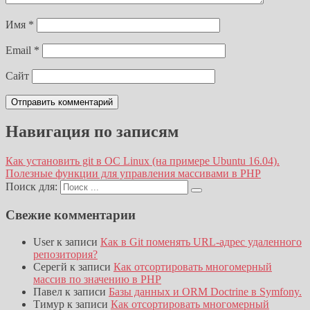
Имя
*
Email
*
Сайт
Навигация по записям
Как установить git в ОС Linux (на примере Ubuntu 16.04).
Полезные функции для управления массивами в PHP
Поиск для:
Свежие комментарии
User
к записи
Как в Git поменять URL-адрес удаленного
репозитория?
Серегй
к записи
Как отсортировать многомерный
массив по значению в PHP
Павел
к записи
Базы данных и ORM Doctrine в Symfony.
Тимур
к записи
Как отсортировать многомерный