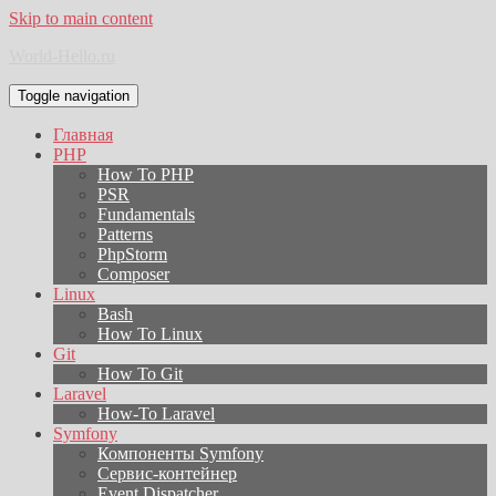
Skip to main content
World-Hello.ru
Toggle navigation
Главная
PHP
How To PHP
PSR
Fundamentals
Patterns
PhpStorm
Composer
Linux
Bash
How To Linux
Git
How To Git
Laravel
How-To Laravel
Symfony
Компоненты Symfony
Сервис-контейнер
Event Dispatcher