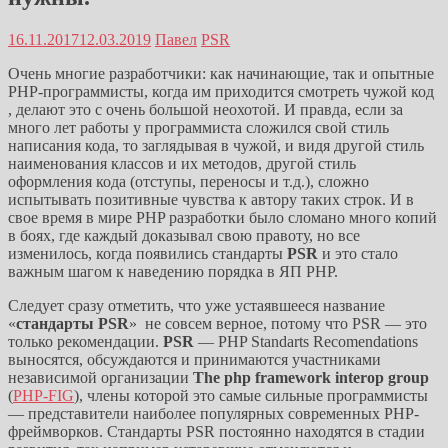
16.11.2017
12.03.2019
Павел
PSR
Очень многие разработчики: как начинающие, так и опытные
PHP-программисты, когда им приходится смотреть чужой код
, делают это с очень большой неохотой. И правда, если за
много лет работы у программиста сложился свой стиль
написания кода, то заглядывая в чужой, и видя другой стиль
наименования классов и их методов, другой стиль
оформления кода (отступы, переносы и т.д.), сложно
испытывать позитивные чувства к автору таких строк. И в
свое время в мире PHP разработки было сломано много копий
в боях, где каждый доказывал свою правоту, но все
изменилось, когда появились стандарты
PSR
и это стало
важным шагом к наведению порядка в ЯП PHP.
Следует сразу отметить, что уже устаявшееся название
«
стандарты PSR
» не совсем верное, потому что PSR — это
только рекомендации.
PSR
— PHP Standarts Recomendations
выносятся, обсуждаются и принимаются участниками
независимой организации
The php framework interop group
(
PHP-FIG
), члены которой это самые сильные программисты
— представители наиболее популярных современных PHP-
фреймворков. Стандарты PSR постоянно находятся в стадии