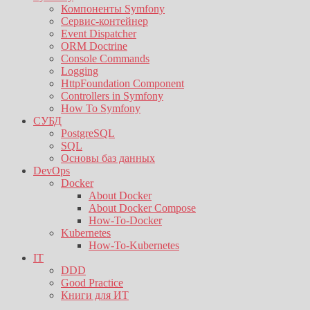
Компоненты Symfony
Сервис-контейнер
Event Dispatcher
ORM Doctrine
Console Commands
Logging
HttpFoundation Component
Controllers in Symfony
How To Symfony
СУБД
PostgreSQL
SQL
Основы баз данных
DevOps
Docker
About Docker
About Docker Compose
How-To-Docker
Kubernetes
How-To-Kubernetes
IT
DDD
Good Practice
Книги для ИТ