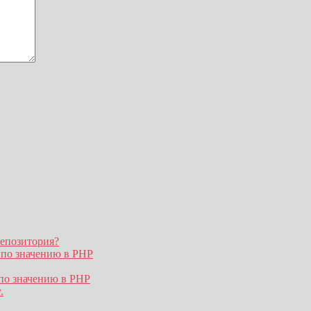
репозитория?
 по значению в PHP
по значению в PHP
.