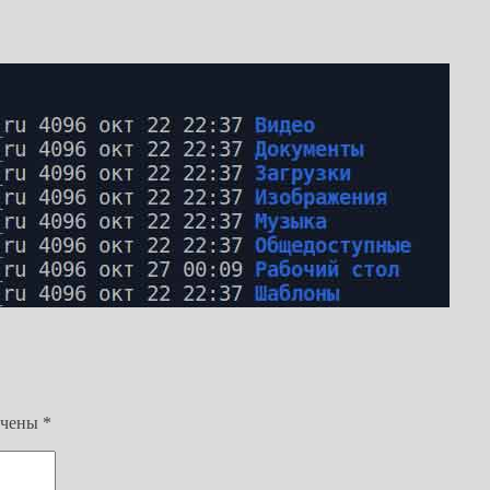
ечены
*