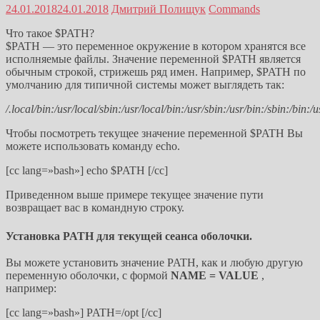
24.01.2018
24.01.2018
Дмитрий Полищук
Commands
Что такое $PATH?
$PATH — это переменное окружение в котором хранятся все
исполняемые файлы. Значение переменной $PATH является
обычным строкой, стрижешь ряд имен. Например, $PATH по
умолчанию для типичной системы может выглядеть так:
/.local/bin:/usr/local/sbin:/usr/local/bin:/usr/sbin:/usr/bin:/sbin:/bin:
Чтобы посмотреть текущее значение переменной $PATH Вы
можете использовать команду echo.
[cc lang=»bash»] echo $PATH [/cc]
Приведенном выше примере текущее значение пути
возвращает вас в командную строку.
Установка PATH для текущей сеанса оболочки.
Вы можете установить значение PATH, как и любую другую
переменную оболочки, с формой
NAME = VALUE
,
например:
[cc lang=»bash»] PATH=/opt [/cc]