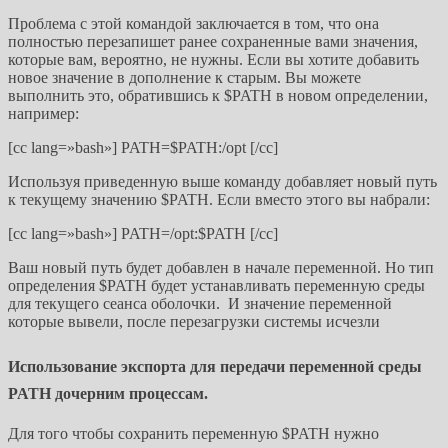
Проблема с этой командой заключается в том, что она
полностью перезапишет ранее сохраненные вами значения,
которые вам, вероятно, не нужны. Если вы хотите добавить
новое значение в дополнение к старым. Вы можете
выполнить это, обратившись к $PATH в новом определении,
например:
[cc lang=»bash»] PATH=$PATH:/opt [/cc]
Используя приведенную выше команду добавляет новый путь
к текущему значению $PATH. Если вместо этого вы набрали:
[cc lang=»bash»] PATH=/opt:$PATH [/cc]
Ваш новый путь будет добавлен в начале переменной.
Но тип
определения $PATH будет устанавливать переменную среды
для текущего сеанса оболочки. И значение переменной
которые вывели, после перезагрузки системы исчезли
Использование экспорта для передачи переменной среды
PATH дочерним процессам.
Для того чтобы сохранить переменную $PATH нужно