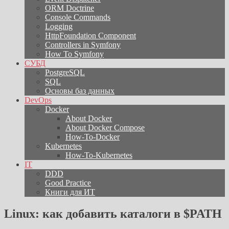
ORM Doctrine
Console Commands
Logging
HttpFoundation Component
Controllers in Symfony
How To Symfony
СУБД
PostgreSQL
SQL
Основы баз данных
DevOps
Docker
About Docker
About Docker Compose
How-To-Docker
Kubernetes
How-To-Kubernetes
IT
DDD
Good Practice
Книги для ИТ
Linux: как добавить каталоги в $PATH