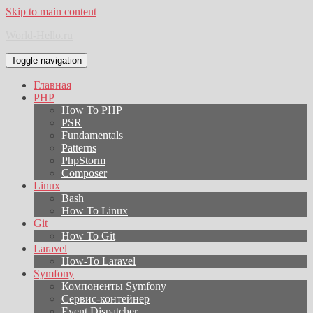
Skip to main content
World-Hello.ru
Toggle navigation
Главная
PHP
How To PHP
PSR
Fundamentals
Patterns
PhpStorm
Composer
Linux
Bash
How To Linux
Git
How To Git
Laravel
How-To Laravel
Symfony
Компоненты Symfony
Сервис-контейнер
Event Dispatcher