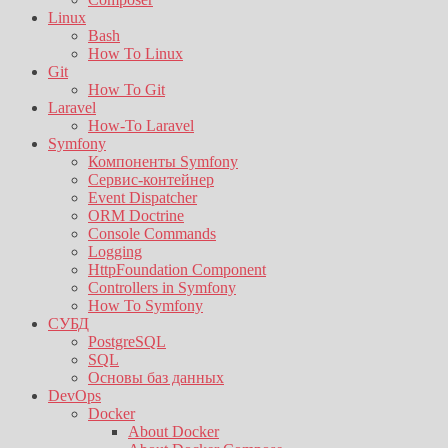
Linux
Bash
How To Linux
Git
How To Git
Laravel
How-To Laravel
Symfony
Компоненты Symfony
Сервис-контейнер
Event Dispatcher
ORM Doctrine
Console Commands
Logging
HttpFoundation Component
Controllers in Symfony
How To Symfony
СУБД
PostgreSQL
SQL
Основы баз данных
DevOps
Docker
About Docker