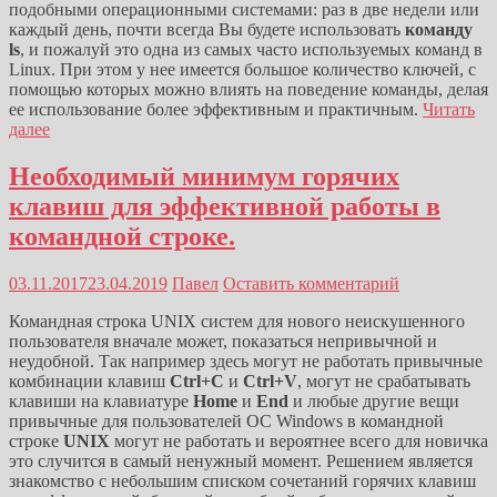
подобными операционными системами: раз в две недели или
каждый день, почти всегда Вы будете использовать
команду
ls
, и пожалуй это одна из самых часто используемых команд в
Linux. При этом у нее имеется большое количество ключей, с
помощью которых можно влиять на поведение команды, делая
ее использование более эффективным и практичным.
Читать
далее
Необходимый минимум горячих
клавиш для эффективной работы в
командной строке.
03.11.2017
23.04.2019
Павел
Оставить комментарий
Командная строка UNIX систем для нового неискушенного
пользователя вначале может, показаться непривычной и
неудобной. Так например здесь могут не работать привычные
комбинации клавиш
Ctrl+C
и
Ctrl+V
, могут не срабатывать
клавиши на клавиатуре
Home
и
End
и любые другие вещи
привычные для пользователей ОС Windows в командной
строке
UNIX
могут не работать и вероятнее всего для новичка
это случится в самый ненужный момент. Решением является
знакомство с небольшим списком сочетаний горячих клавиш