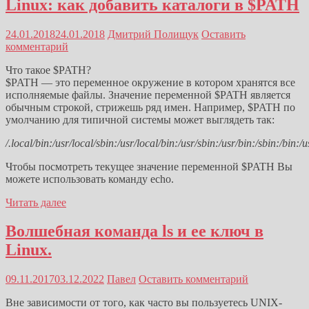
Linux: как добавить каталоги в $PATH
24.01.2018
24.01.2018
Дмитрий Полищук
Оставить
комментарий
Что такое $PATH?
$PATH — это переменное окружение в котором хранятся все
исполняемые файлы. Значение переменной $PATH является
обычным строкой, стрижешь ряд имен. Например, $PATH по
умолчанию для типичной системы может выглядеть так:
/.local/bin:/usr/local/sbin:/usr/local/bin:/usr/sbin:/usr/bin:/sbin:/bin:
Чтобы посмотреть текущее значение переменной $PATH Вы
можете использовать команду echo.
Читать далее
Волшебная команда ls и ее ключ в
Linux.
09.11.2017
03.12.2022
Павел
Оставить комментарий
Вне зависимости от того, как часто вы пользуетесь UNIX-