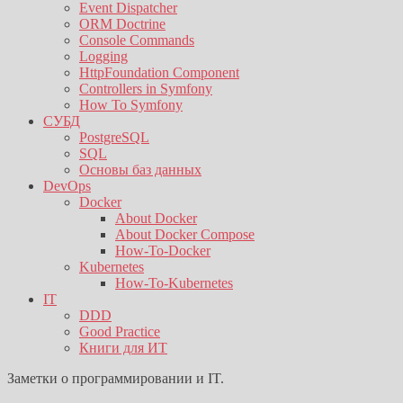
Event Dispatcher
ORM Doctrine
Console Commands
Logging
HttpFoundation Component
Controllers in Symfony
How To Symfony
СУБД
PostgreSQL
SQL
Основы баз данных
DevOps
Docker
About Docker
About Docker Compose
How-To-Docker
Kubernetes
How-To-Kubernetes
IT
DDD
Good Practice
Книги для ИТ
Заметки о программировании и IT.