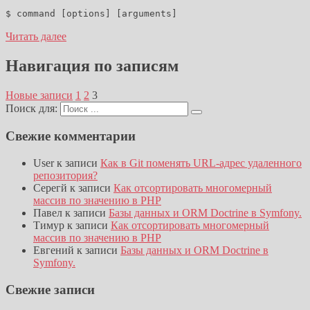
$ command [options] [arguments]
Читать далее
Навигация по записям
Новые записи
1
2
3
Поиск для:
Свежие комментарии
User
к записи
Как в Git поменять URL-адрес удаленного
репозитория?
Серегй
к записи
Как отсортировать многомерный
массив по значению в PHP
Павел
к записи
Базы данных и ORM Doctrine в Symfony.
Тимур
к записи
Как отсортировать многомерный
массив по значению в PHP
Евгений
к записи
Базы данных и ORM Doctrine в
Symfony.
Свежие записи