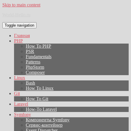
Skip to main content
World-Hello.ru
Toggle navigation
Главная
PHP
How To PHP
PSR
Fundamentals
Patterns
PhpStorm
Composer
Linux
Bash
How To Linux
Git
How To Git
Laravel
How-To Laravel
Symfony
Компоненты Symfony
Сервис-контейнер
Event Dispatcher