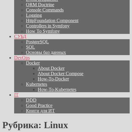
ORM Doctrine
Console Commands
Logging
HttpFoundation Component
Controllers in Symfony
How To Symfony
СУБД
PostgreSQL
SQL
Основы баз данных
DevOps
Docker
About Docker
About Docker Compose
How-To-Docker
Kubernetes
How-To-Kubernetes
IT
DDD
Good Practice
Книги для ИТ
Рубрика:
Linux