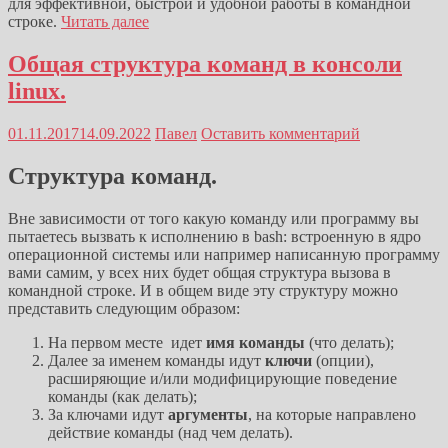
для эффективной, быстрой и удобной работы в командной
строке.
Читать далее
Общая структура команд в консоли
linux.
01.11.2017
14.09.2022
Павел
Оставить комментарий
Структура команд.
Вне зависимости от того какую команду или программу вы
пытаетесь вызвать к исполнению в bash: встроенную в ядро
операционной системы или например написанную программу
вами самим, у всех них будет общая структура вызова в
командной строке. И в общем виде эту структуру можно
представить следующим образом:
На первом месте идет
имя команды
(что делать);
Далее за именем команды идут
ключи
(опции),
расширяющие и/или модифицирующие поведение
команды (как делать);
За ключами идут
аргументы
, на которые направлено
действие команды (над чем делать).