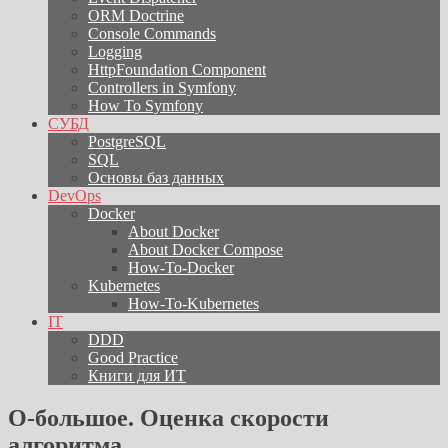
ORM Doctrine
Console Commands
Logging
HttpFoundation Component
Controllers in Symfony
How To Symfony
СУБД
PostgreSQL
SQL
Основы баз данных
DevOps
Docker
About Docker
About Docker Compose
How-To-Docker
Kubernetes
How-To-Kubernetes
IT
DDD
Good Practice
Книги для ИТ
О-большое. Оценка скорости
алгоритма