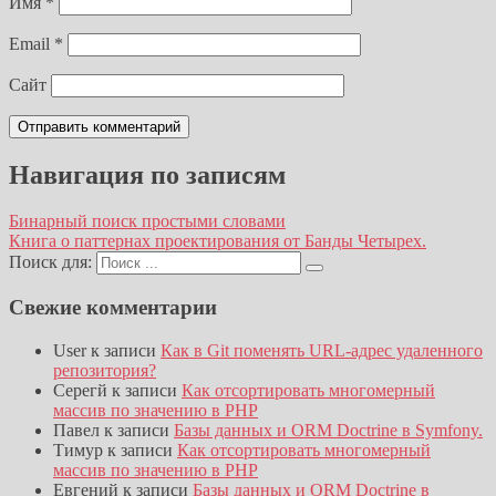
Имя
*
Email
*
Сайт
Навигация по записям
Бинарный поиск простыми словами
Книга о паттернах проектирования от Банды Четырех.
Поиск для:
Свежие комментарии
User
к записи
Как в Git поменять URL-адрес удаленного
репозитория?
Серегй
к записи
Как отсортировать многомерный
массив по значению в PHP
Павел
к записи
Базы данных и ORM Doctrine в Symfony.
Тимур
к записи
Как отсортировать многомерный
массив по значению в PHP
Евгений
к записи
Базы данных и ORM Doctrine в