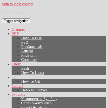
Skip to main content
World-Hello.ru
Toggle navigation
Главная
PHP
How To PHP
PSR
Fundamentals
Patterns
PhpStorm
Composer
Linux
Bash
How To Linux
Git
How To Git
Laravel
How-To Laravel
Symfony
Компоненты Symfony
Сервис-контейнер
Event Dispatcher