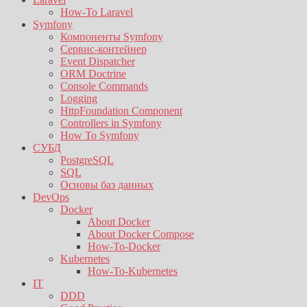
How-To Laravel
Symfony
Компоненты Symfony
Сервис-контейнер
Event Dispatcher
ORM Doctrine
Console Commands
Logging
HttpFoundation Component
Controllers in Symfony
How To Symfony
СУБД
PostgreSQL
SQL
Основы баз данных
DevOps
Docker
About Docker
About Docker Compose
How-To-Docker
Kubernetes
How-To-Kubernetes
IT
DDD