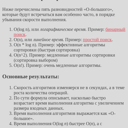
Ниже перечислены пять разновидностей «О-большого»,
которые будут встречаться вам особенно часто, в порядке
убывания скорости выполнения.
O(log n), или
логарифмическое время
. Пример:
бинарный
поиск
.
O(n), или
линейное врем
я. Пример:
простой поиск
.
O(n * log n). Пример: эффективные алгоритмы
сортировки (быстрая сортировка)
O(n^2). Пример: медленные алгоритмы сортировки
(сортировка выбором)
O(n!). Пример: очень медленные алгоритмы.
Основные результаты:
Скорость алгоритмов изменяерся не в секундах, а в теме
роста количества операций.
По сути формула описывает, насколько быстро
возрастает время выполнения алгоритма с увеличением
размера входных данных.
Время выполнения алгоритмов выражается как «О-
большое».
Время выполнения O(log
n
) быстрее O(
n
), а с