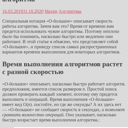
16.03.2019
31.10.2020
Maxim
Алгоритмы
Специальная нотация «О-большое» описывает скорость
работы алгоритма. Зачем вам это? Время от времени вам
предется использовать чужие алгоритмы. Поэтому неплохо
было бы понимать, насколько быстро или медленно они
работают. В этой статье я объясню, что представляет собой
«О-большое», и приведу список самых распространенных
вариантов времени выполнения для некоторых алгоритмов.
Время выполнения алгоритмов растет
с разной скоростью
«О-большое» описывает, насколько быстро работает алгоритм.
предположим, имеется список размером
n
. Простой поиск
должен проверить каждый элемент, поэтому ему придется
выполнить
n
операций. Время выполнения «О-большое»
имеет вид О(
n
). постойте, но где же секунды? А их здесь нет
— «О-большое» не сообщает скорость в секундах, а
позволяет
сравнить количество операций
. Оно указывает, насколько
быстро возрастает время выполнения алгоритма.: