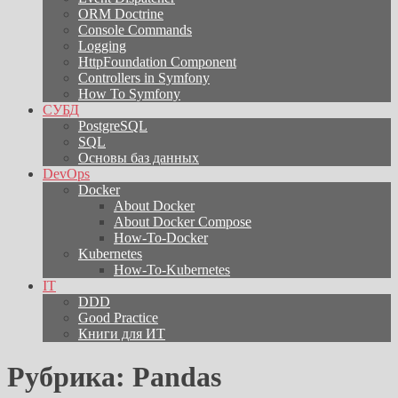
ORM Doctrine
Console Commands
Logging
HttpFoundation Component
Controllers in Symfony
How To Symfony
СУБД
PostgreSQL
SQL
Основы баз данных
DevOps
Docker
About Docker
About Docker Compose
How-To-Docker
Kubernetes
How-To-Kubernetes
IT
DDD
Good Practice
Книги для ИТ
Рубрика:
Pandas