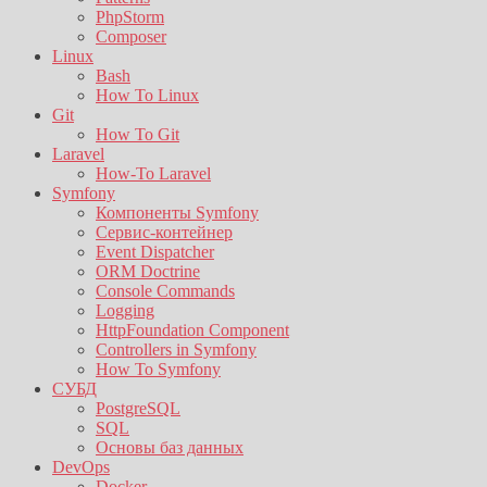
PhpStorm
Composer
Linux
Bash
How To Linux
Git
How To Git
Laravel
How-To Laravel
Symfony
Компоненты Symfony
Сервис-контейнер
Event Dispatcher
ORM Doctrine
Console Commands
Logging
HttpFoundation Component
Controllers in Symfony
How To Symfony
СУБД
PostgreSQL
SQL
Основы баз данных
DevOps
Docker