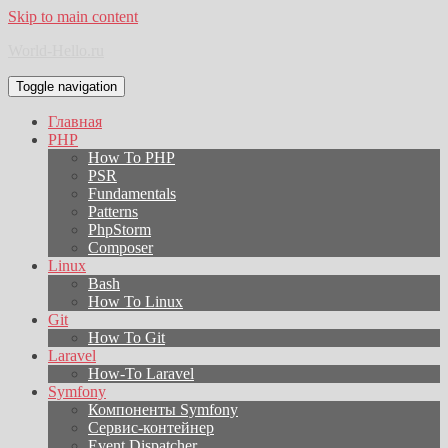
Skip to main content
World-Hello.ru
Toggle navigation
Главная
PHP
How To PHP
PSR
Fundamentals
Patterns
PhpStorm
Composer
Linux
Bash
How To Linux
Git
How To Git
Laravel
How-To Laravel
Symfony
Компоненты Symfony
Сервис-контейнер
Event Dispatcher