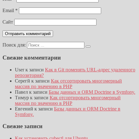
Email
*
Сайт
Поиск для:
Свежие комментарии
User
к записи
Как в Git поменять URL-адрес удаленного
репозитория?
Серегй
к записи
Как отсортировать многомерный
массив по значению в PHP
Павел
к записи
Базы данных и ORM Doctrine в Symfony.
Тимур
к записи
Как отсортировать многомерный
массив по значению в PHP
Евгений
к записи
Базы данных и ORM Doctrine в
Symfony.
Свежие записи
Как установить cubectl для Ubuntu.