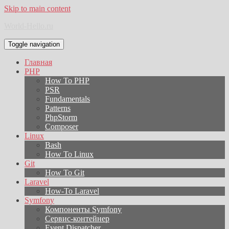
Skip to main content
World-Hello.ru
Toggle navigation
Главная
PHP
How To PHP
PSR
Fundamentals
Patterns
PhpStorm
Composer
Linux
Bash
How To Linux
Git
How To Git
Laravel
How-To Laravel
Symfony
Компоненты Symfony
Сервис-контейнер
Event Dispatcher