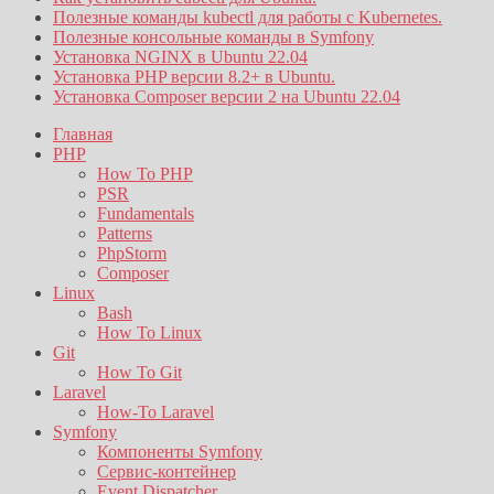
Полезные команды kubectl для работы с Kubernetes.
Полезные консольные команды в Symfony
Установка NGINX в Ubuntu 22.04
Установка PHP версии 8.2+ в Ubuntu.
Установка Composer версии 2 на Ubuntu 22.04
Главная
PHP
How To PHP
PSR
Fundamentals
Patterns
PhpStorm
Composer
Linux
Bash
How To Linux
Git
How To Git
Laravel
How-To Laravel
Symfony
Компоненты Symfony
Сервис-контейнер
Event Dispatcher