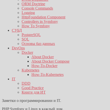
ORM Doctrine
Console Commands
Logging
HttpFoundation Component
Controllers in Symfony
How To Symfony
СУБД
PostgreSQL
SQL
Основы баз данных
DevOps
Docker
About Docker
About Docker Compose
How-To-Docker
Kubernetes
How-To-Kubernetes
IT
DDD
Good Practice
Книги для ИТ
Заметки о программировании и IT.
PHP Symfony и Linux в каждый дом.