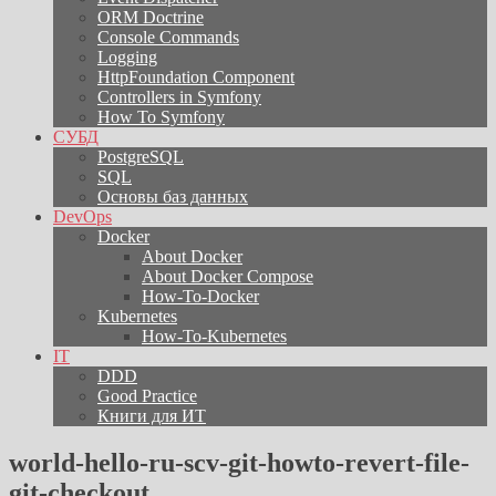
ORM Doctrine
Console Commands
Logging
HttpFoundation Component
Controllers in Symfony
How To Symfony
СУБД
PostgreSQL
SQL
Основы баз данных
DevOps
Docker
About Docker
About Docker Compose
How-To-Docker
Kubernetes
How-To-Kubernetes
IT
DDD
Good Practice
Книги для ИТ
world-hello-ru-scv-git-howto-revert-file-
git-checkout